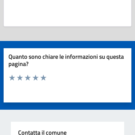
Quanto sono chiare le informazioni su questa
pagina?
Valuta da 1 a 5 stelle la pagina
Valuta 1 stelle su 5
Valuta 2 stelle su 5
Valuta 3 stelle su 5
Valuta 4 stelle su 5
Valuta 5 stelle su 5
Contatta il comune