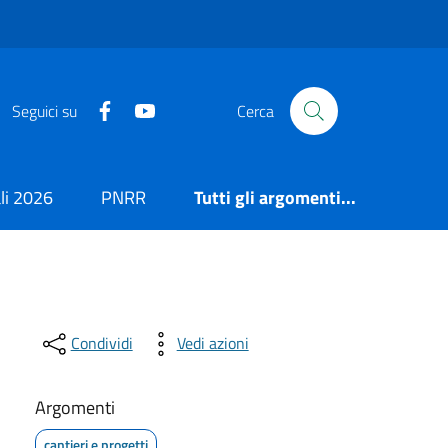
https://it-it.facebook.com/ComuneSalerno
https://www.youtube.com/user/CittadiSaler
Seguici su
Cerca
i 2026
PNRR
Tutti gli argomenti...
Condividi
Vedi azioni
Argomenti
cantieri e progetti