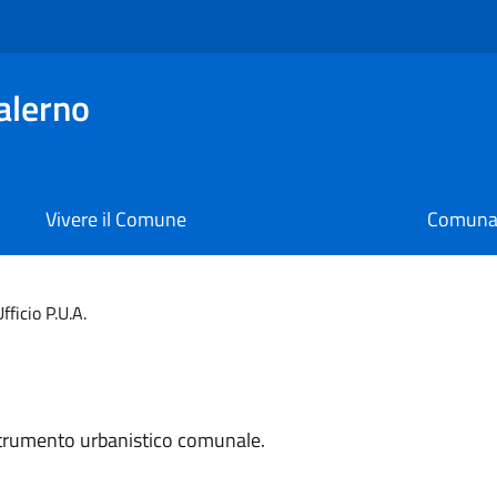
alerno
Vivere il Comune
Comunal
fficio P.U.A.
 strumento urbanistico comunale.