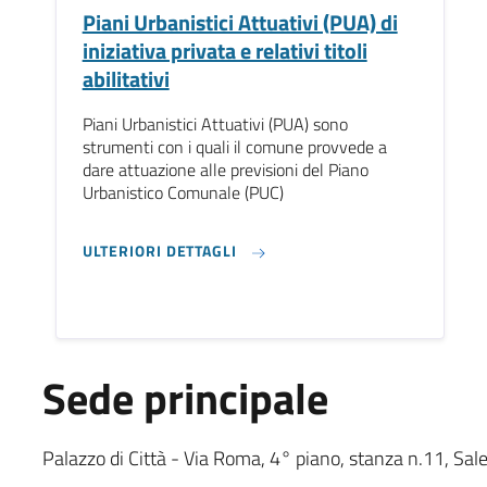
Piani Urbanistici Attuativi (PUA) di
iniziativa privata e relativi titoli
abilitativi
Piani Urbanistici Attuativi (PUA) sono
strumenti con i quali il comune provvede a
dare attuazione alle previsioni del Piano
Urbanistico Comunale (PUC)
ULTERIORI DETTAGLI
Sede principale
Sede Principale testuale
Palazzo di Città - Via Roma, 4° piano, stanza n.11, Sa