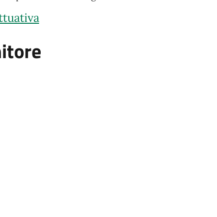
ttuativa
itore