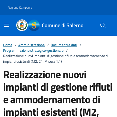
Vai ai contenuti
Vai al footer
Regione Campania
Comune di Salerno
Home
/
Amministrazione
/
Documenti e dati
/
Programmazione strategico-gestionale
/
Realizzazione nuovi impianti di gestione rifiuti e ammodernamento di
impianti esistenti (M2, C1, Misura 1.1)
Realizzazione nuovi
impianti di gestione rifiuti
e ammodernamento di
impianti esistenti (M2,