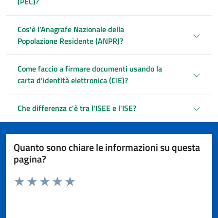
(PEC)?
Cos'è l’Anagrafe Nazionale della
Popolazione Residente (ANPR)?
Come faccio a firmare documenti usando la
carta d'identità elettronica (CIE)?
Che differenza c'è tra l'ISEE e l'ISE?
Quanto sono chiare le informazioni su questa
pagina?
Valuta da 1 a 5 stelle la pagina
Valuta 1 stelle su 5
Valuta 2 stelle su 5
Valuta 3 stelle su 5
Valuta 4 stelle su 5
Valuta 5 stelle su 5