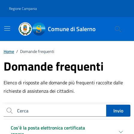
Vai ai contenuti
Vai al footer
Regione Campania
Comune di Salerno
Home
/
Domande frequenti
Domande frequenti
Descrizione breve
Elenco di risposte alle domande più frequenti raccolte dalle
richieste di assistenza dei cittadini.
Cerca nel sito
Invio
Cos'è la posta elettronica certificata