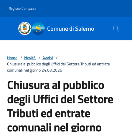
Vai ai contenuti
Vai al footer
Regione Campania
Comune di Salerno
Home
/
Novità
/
Avvisi
/
Chiusura al pubblico degli Uffici del Settore Tributi ed entrate
comunali nel giorno 24.03.2026
Chiusura al pubblico
degli Uffici del Settore
Tributi ed entrate
comunali nel giorno