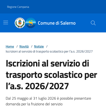
Vai ai contenuti
Vai al footer
Regione Campania
Comune di Salerno
Home
/
Novità
/
Notizie
/
Iscrizioni al servizio di trasporto scolastico per l’a.s. 2026/2027
Iscrizioni al servizio di
trasporto scolastico per
l’a.s. 2026/2027
Dettagli della notizia
Dal 25 maggio al 31 luglio 2026 è possibile presentare
domanda per la fruizione del servizio