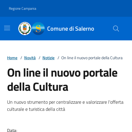
Vai ai contenuti
Vai al footer
Regione Campania
Comune di Salerno
Home
/
Novità
/
Notizie
/
On line il nuovo portale della Cultura
On line il nuovo portale
della Cultura
Dettagli della notizia
Un nuovo strumento per centralizzare e valorizzare l'offerta
culturale e turistica della città
Data: