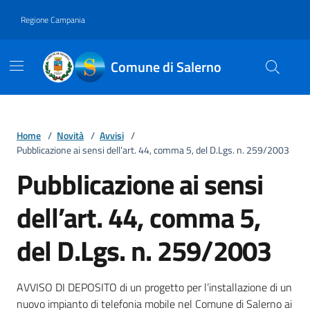
Vai ai contenuti
Vai al footer
Regione Campania
Comune di Salerno
Home
/
Novità
/
Avvisi
/
Pubblicazione ai sensi dell’art. 44, comma 5, del D.Lgs. n. 259/2003
Pubblicazione ai sensi
dell’art. 44, comma 5,
del D.Lgs. n. 259/2003
Dettagli della notizia
AVVISO DI DEPOSITO di un progetto per l’installazione di un
nuovo impianto di telefonia mobile nel Comune di Salerno ai