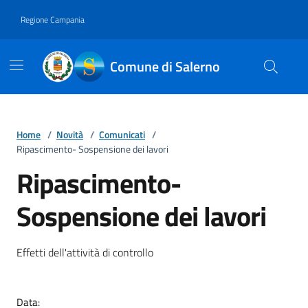
Vai ai contenuti
Vai al footer
Regione Campania
Comune di Salerno
Home
/
Novità
/
Comunicati
/
Ripascimento- Sospensione dei lavori
Ripascimento-
Sospensione dei lavori
Dettagli della notizia
Effetti dell'attività di controllo
Data: