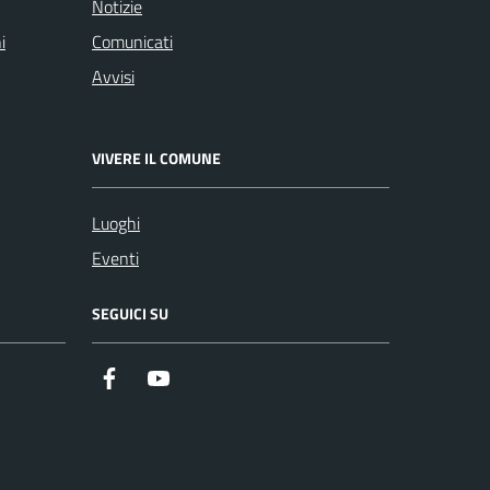
Notizie
i
Comunicati
Avvisi
VIVERE IL COMUNE
Luoghi
Eventi
SEGUICI SU
https://it-it.facebook.com/ComuneSalerno
https://www.youtube.com/user/CittadiSaler