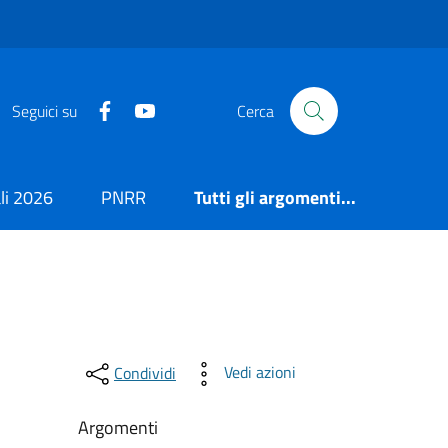
https://it-it.facebook.com/ComuneSalerno
https://www.youtube.com/user/CittadiSaler
Seguici su
Cerca
i 2026
PNRR
Tutti gli argomenti...
Vedi azioni
Condividi
Argomenti