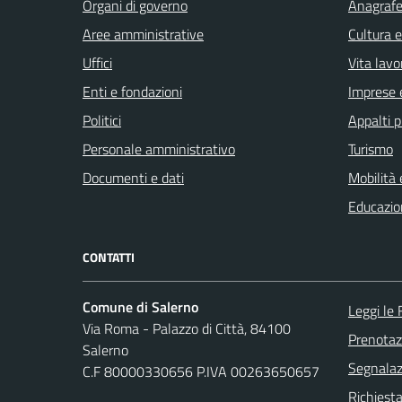
Organi di governo
Anagrafe 
Aree amministrative
Cultura 
Uffici
Vita lavo
Enti e fondazioni
Imprese 
Politici
Appalti p
Personale amministrativo
Turismo
Documenti e dati
Mobilità 
Educazio
CONTATTI
Comune di Salerno
Leggi le
Via Roma - Palazzo di Città, 84100
Prenota
Salerno
Segnalazi
C.F 80000330656 P.IVA 00263650657
Richiesta