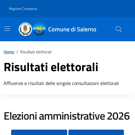
Vai ai contenuti
Vai al footer
Regione Campania
Comune di Salerno
Home
/
Risultati elettorali
Risultati elettorali
Descrizione breve
Affluenze e risultati delle singole consultazioni elettorali
Elezioni amministrative 2026