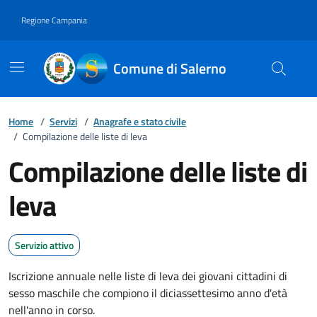
Vai ai contenuti
Vai al footer
Regione Campania
Comune di Salerno
Home
/
Servizi
/
Anagrafe e stato civile
/
Compilazione delle liste di leva
Compilazione delle liste di
leva
Servizio attivo
Iscrizione annuale nelle liste di leva dei giovani cittadini di
sesso maschile che compiono il diciassettesimo anno d'età
nell'anno in corso.