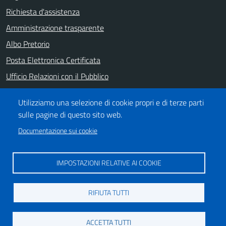
Richiesta d'assistenza
Amministrazione trasparente
Albo Pretorio
Posta Elettronica Certificata
Ufficio Relazioni con il Pubblico
Note legali
Utilizziamo una selezione di cookie propri e di terze parti
Informativa privacy
sulle pagine di questo sito web.
Dichiarazione di accessibilità
Documentazione sui cookie
SEGUICI SU
IMPOSTAZIONI RELATIVE AI COOKIE
https://it-it.facebook.com/ComuneSalerno
https://www.youtube.com/user/CittadiSalerno
RIFIUTA TUTTI
Credits
ACCETTA TUTTI