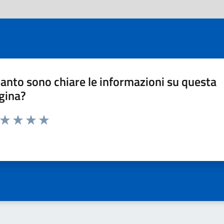
anto sono chiare le informazioni su questa
gina?
a da 1 a 5 stelle la pagina
ta 1 stelle su 5
Valuta 2 stelle su 5
Valuta 3 stelle su 5
Valuta 4 stelle su 5
Valuta 5 stelle su 5