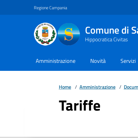
Vai ai contenuti
Vai al footer
Regione Campania
Comune di S
Hippocratica Civitas
Amministrazione
Novità
Servizi
Home
/
Amministrazione
/
Docume
Tariffe