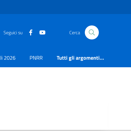
https://it-it.facebook.com/ComuneSalerno
https://www.youtube.com/user/CittadiSaler
Seguici su
Cerca
i 2026
PNRR
Tutti gli argomenti...