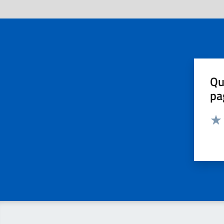
Qu
pa
Valut
Valu