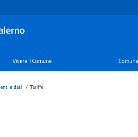
alerno
Vivere il Comune
Comunal
nti e dati
/
Tariffe