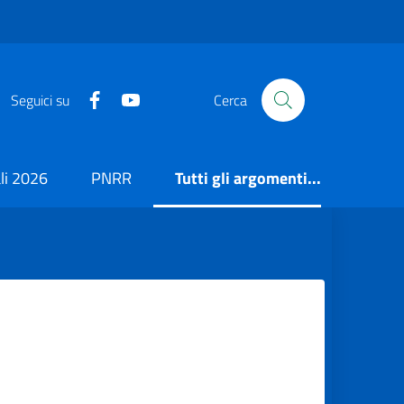
https://it-it.facebook.com/ComuneSalerno
https://www.youtube.com/user/CittadiSaler
Seguici su
Cerca
i 2026
PNRR
Tutti gli argomenti...