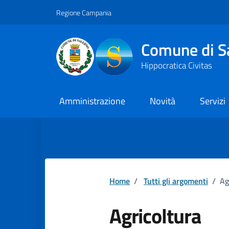
Vai ai contenuti
Vai al footer
Regione Campania
Comune di S
Hippocratica Civitas
Amministrazione
Novità
Servizi
Home
/
Tutti gli argomenti
/
Ag
Agricoltura