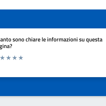
anto sono chiare le informazioni su questa
gina?
a da 1 a 5 stelle la pagina
ta 1 stelle su 5
Valuta 2 stelle su 5
Valuta 3 stelle su 5
Valuta 4 stelle su 5
Valuta 5 stelle su 5