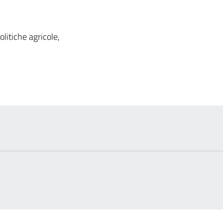
 notizia
olitiche agricole,