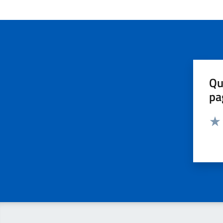
Qu
pa
Valut
Valu