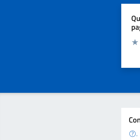
Qu
pa
Valut
Valu
Con