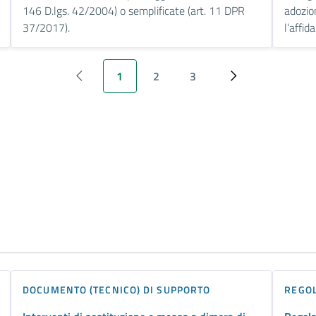
146 D.lgs. 42/2004) o semplificate (art. 11 DPR
adozio
37/2017).
l’affi
1
2
3
‹ Previous
Pagina attuale
Page
Page
Next ›
DOCUMENTO (TECNICO) DI SUPPORTO
REGO