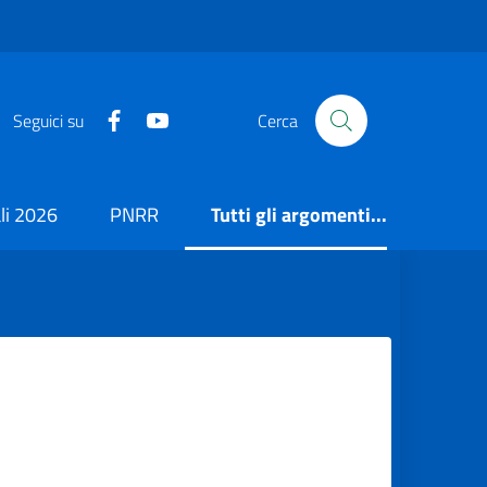
https://it-it.facebook.com/ComuneSalerno
https://www.youtube.com/user/CittadiSaler
Seguici su
Cerca
i 2026
PNRR
Tutti gli argomenti...