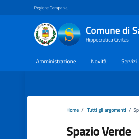
Vai ai contenuti
Vai al footer
Regione Campania
Comune di S
Hippocratica Civitas
Amministrazione
Novità
Servizi
Home
/
Tutti gli argomenti
/
Sp
Spazio Verde