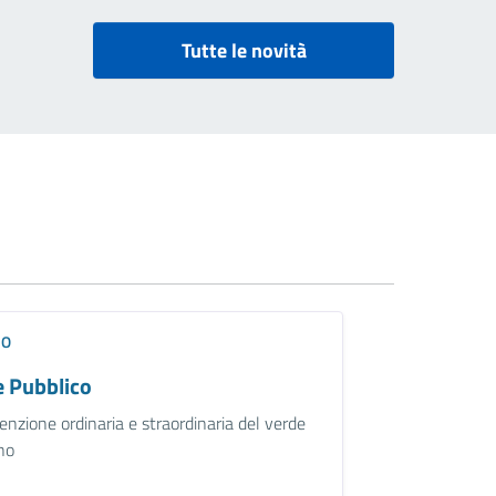
Tutte le novità
IO
e Pubblico
nzione ordinaria e straordinaria del verde
ino