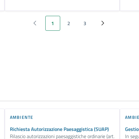
1
2
3
‹ Previous
Pagina attuale
Page
Page
Next ›
AMBIENTE
AMBI
Richiesta Autorizzazione Paesaggistica (SUAP)
Gestio
Rilascio autorizzazioni paesaggistiche ordinarie (art.
In segu