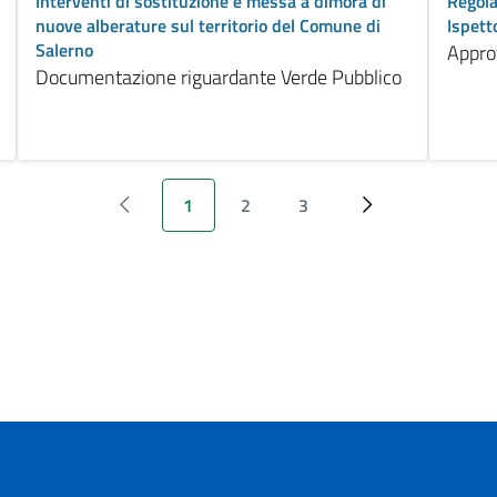
Interventi di sostituzione e messa a dimora di
Regola
nuove alberature sul territorio del Comune di
Ispett
Salerno
Appro
Documentazione riguardante Verde Pubblico
1
2
3
‹ Previous
Pagina attuale
Page
Page
Next ›