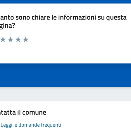
anto sono chiare le informazioni su questa
gina?
a da 1 a 5 stelle la pagina
ta 1 stelle su 5
Valuta 2 stelle su 5
Valuta 3 stelle su 5
Valuta 4 stelle su 5
Valuta 5 stelle su 5
tatta il comune
Leggi le domande frequenti