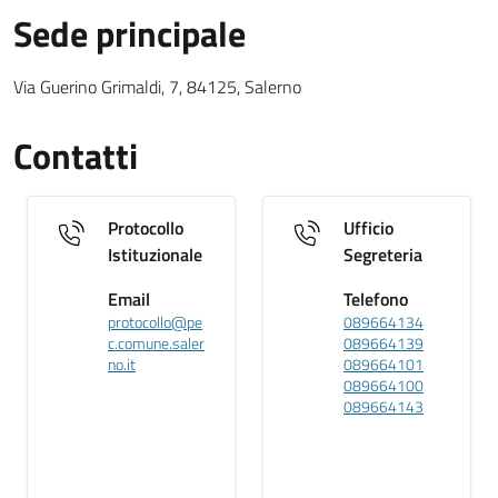
Sede principale
Sede Principale testuale
Via Guerino Grimaldi, 7, 84125, Salerno
Contatti
Protocollo
Ufficio
Istituzionale
Segreteria
Email
Telefono
protocollo@pe
089664134
c.comune.saler
089664139
no.it
089664101
089664100
089664143