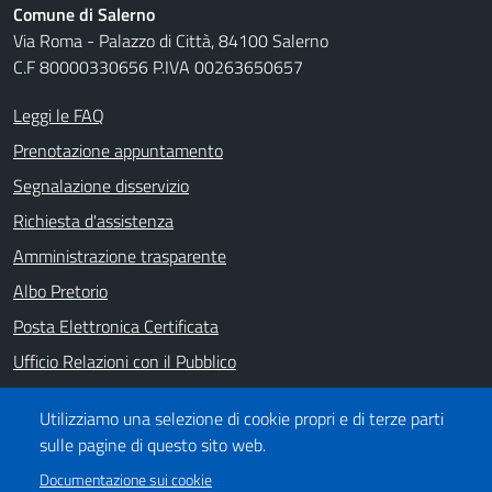
Comune di Salerno
Via Roma - Palazzo di Città, 84100 Salerno
C.F 80000330656 P.IVA 00263650657
Leggi le FAQ
Prenotazione appuntamento
Segnalazione disservizio
Richiesta d'assistenza
Amministrazione trasparente
Albo Pretorio
Posta Elettronica Certificata
Ufficio Relazioni con il Pubblico
Note legali
Utilizziamo una selezione di cookie propri e di terze parti
Informativa privacy
sulle pagine di questo sito web.
Dichiarazione di accessibilità
Documentazione sui cookie