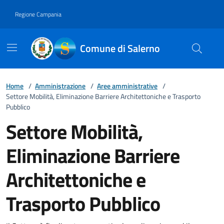
Vai ai contenuti
Vai al footer
Regione Campania
Comune di Salerno
Home
/
Amministrazione
/
Aree amministrative
/
Settore Mobilità, Eliminazione Barriere Architettoniche e Trasporto
Pubblico
Settore Mobilità,
Eliminazione Barriere
Architettoniche e
Trasporto Pubblico