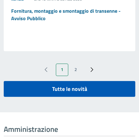
Fornitura, montaggio e smontaggio di transenne -
Avviso Pubblico
1
2
‹ Previous
Pagina attuale
Page
Next ›
Tutte le novità
Amministrazione