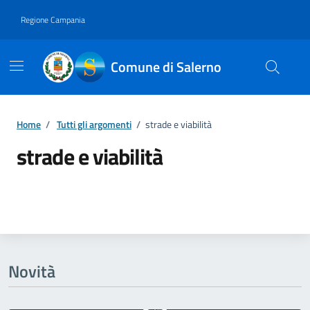
Vai ai contenuti
Vai al footer
Regione Campania
Comune di Salerno
Home
/
Tutti gli argomenti
/
strade e viabilità
strade e viabilità
Dettagli della notizia
Novità