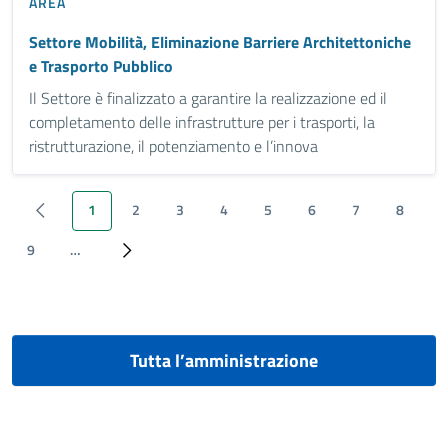
AREA
Settore Mobilità, Eliminazione Barriere Architettoniche
e Trasporto Pubblico
Il Settore è finalizzato a garantire la realizzazione ed il
completamento delle infrastrutture per i trasporti, la
ristrutturazione, il potenziamento e l’innova
1
2
3
4
5
6
7
8
‹ Previous
Pagina attuale
Page
Page
Page
Page
Page
Page
Page
9
…
Page
Next ›
Tutta l’amministrazione