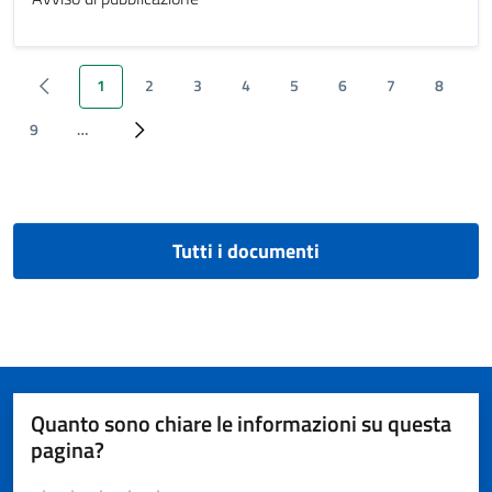
1
2
3
4
5
6
7
8
‹ Previous
Pagina attuale
Page
Page
Page
Page
Page
Page
Page
9
…
Page
Next ›
Tutti i documenti
Quanto sono chiare le informazioni su questa
pagina?