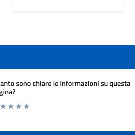
anto sono chiare le informazioni su questa
gina?
a da 1 a 5 stelle la pagina
ta 1 stelle su 5
Valuta 2 stelle su 5
Valuta 3 stelle su 5
Valuta 4 stelle su 5
Valuta 5 stelle su 5