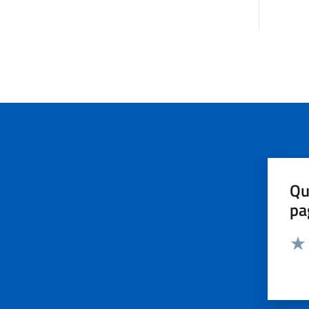
Qu
pa
Valut
Valu