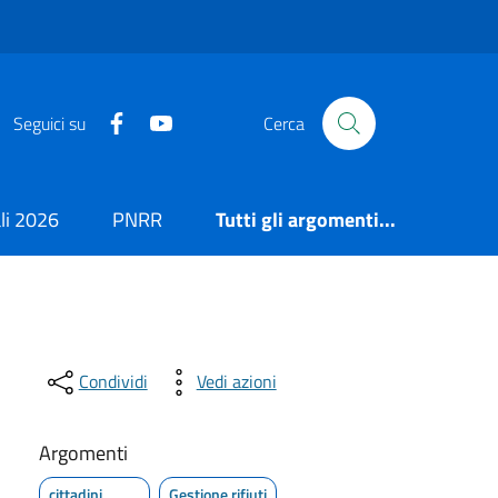
https://it-it.facebook.com/ComuneSalerno
https://www.youtube.com/user/CittadiSaler
Seguici su
Cerca
i 2026
PNRR
Tutti gli argomenti...
Condividi
Vedi azioni
Argomenti
cittadini
Gestione rifiuti