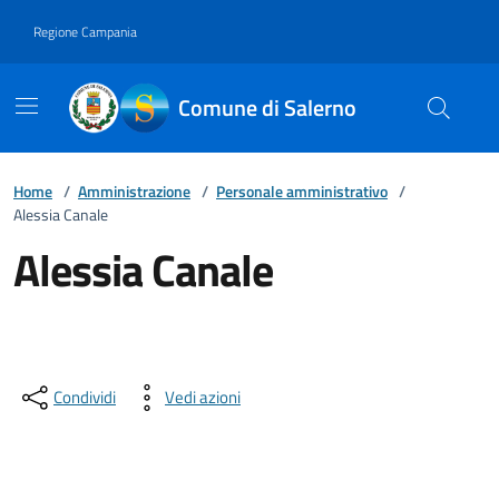
Vai ai contenuti
Vai al footer
Regione Campania
Comune di Salerno
Home
/
Amministrazione
/
Personale amministrativo
/
Alessia Canale
Alessia Canale
Condividi
Vedi azioni