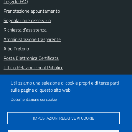
Leggi le FAQ
Prenotazione appuntamento
Segnalazione disservizio
Richiesta d'assistenza
Amministrazione trasparente
Albo Pretorio
Posta Elettronica Certificata
Ufficio Relazioni con il Pubblico
Note legali
Utilizziamo una selezione di cookie propri e di terze parti
Informativa privacy
sulle pagine di questo sito web.
Dichiarazione di accessibilità
Documentazione sui cookie
SEGUICI SU
IMPOSTAZIONI RELATIVE AI COOKIE
https://it-it.facebook.com/ComuneSalerno
https://www.youtube.com/user/CittadiSalerno