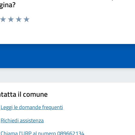
gina?
a da 1 a 5 stelle la pagina
ta 1 stelle su 5
Valuta 2 stelle su 5
Valuta 3 stelle su 5
Valuta 4 stelle su 5
Valuta 5 stelle su 5
tatta il comune
Leggi le domande frequenti
Richiedi assistenza
Chiama l'URP al numero 089662134