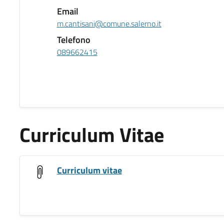
Email
m.cantisani@comune.salerno.it
Telefono
089662415
Curriculum Vitae
Curriculum vitae