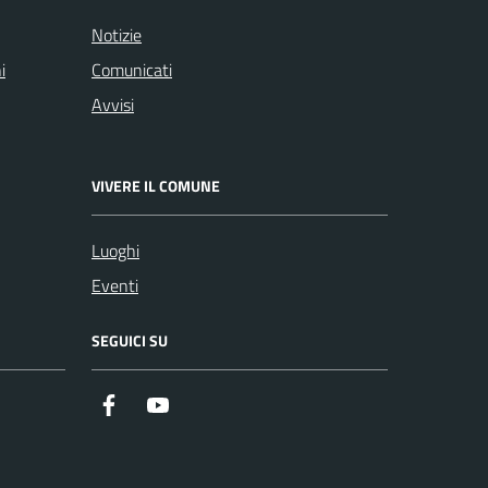
Notizie
i
Comunicati
Avvisi
VIVERE IL COMUNE
Luoghi
Eventi
SEGUICI SU
https://it-it.facebook.com/ComuneSalerno
https://www.youtube.com/user/CittadiSaler