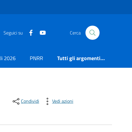
https://it-it.facebook.com/ComuneSalerno
https://www.youtube.com/user/CittadiSaler
Seguici su
Cerca
i 2026
PNRR
Tutti gli argomenti...
Condividi
Vedi azioni