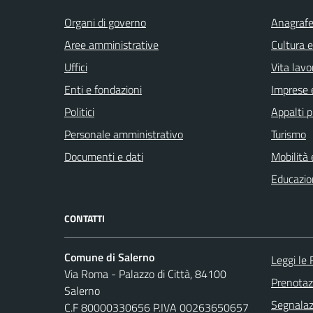
Organi di governo
Anagrafe 
Aree amministrative
Cultura 
Uffici
Vita lavo
Enti e fondazioni
Imprese 
Politici
Appalti p
Personale amministrativo
Turismo
Documenti e dati
Mobilità 
Educazio
CONTATTI
Comune di Salerno
Leggi le
Via Roma - Palazzo di Città, 84100
Prenota
Salerno
Segnalazi
C.F 80000330656 P.IVA 00263650657