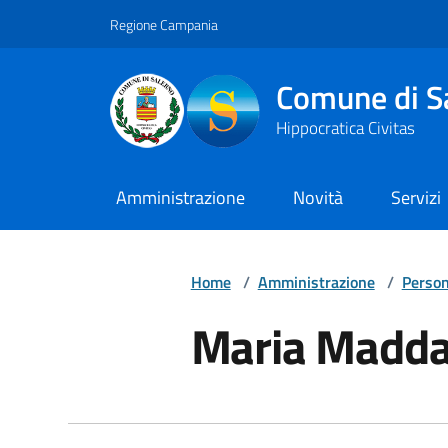
Vai ai contenuti
Vai al footer
Regione Campania
Comune di S
Hippocratica Civitas
Amministrazione
Novità
Servizi
Home
/
Amministrazione
/
Person
Maria Madda