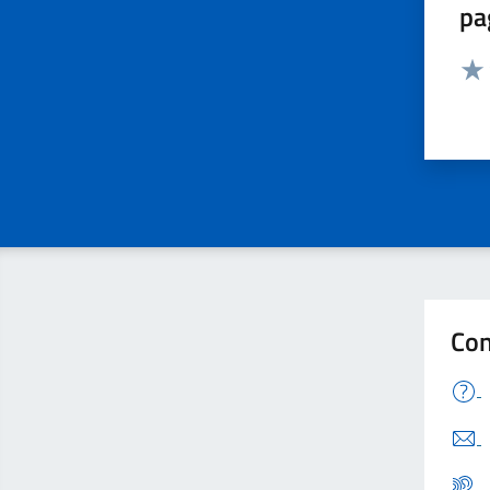
pa
Valut
Valu
Con