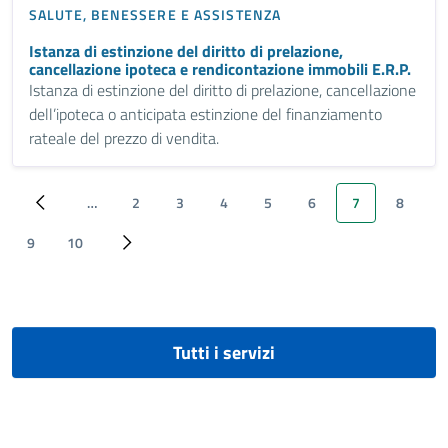
SALUTE, BENESSERE E ASSISTENZA
Istanza di estinzione del diritto di prelazione,
cancellazione ipoteca e rendicontazione immobili E.R.P.
Istanza di estinzione del diritto di prelazione, cancellazione
dell’ipoteca o anticipata estinzione del finanziamento
rateale del prezzo di vendita.
…
2
3
4
5
6
7
8
‹ Previous
Page
Page
Page
Page
Page
Pagina attuale
Page
9
10
Page
Page
Next ›
Tutti i servizi