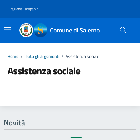
Vai ai contenuti
Vai al footer
Regione Campania
Comune di Salerno
Home
/
Tutti gli argomenti
/
Assistenza sociale
Assistenza sociale
Dettagli della notizia
Novità