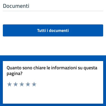
Documenti
Tutti i documenti
Quanto sono chiare le informazioni su questa
pagina?
Valuta da 1 a 5 stelle la pagina
Valuta 1 stelle su 5
Valuta 2 stelle su 5
Valuta 3 stelle su 5
Valuta 4 stelle su 5
Valuta 5 stelle su 5