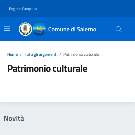
Vai ai contenuti
Vai al footer
Regione Campania
Comune di Salerno
Home
/
Tutti gli argomenti
/
Patrimonio culturale
Patrimonio culturale
Dettagli della notizia
Novità