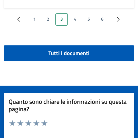
1
2
3
4
5
6
‹ Previous
Page
Page
Pagina attuale
Page
Page
Page
Next ›
Tutti i documenti
Quanto sono chiare le informazioni su questa
pagina?
Valuta da 1 a 5 stelle la pagina
Valuta 1 stelle su 5
Valuta 2 stelle su 5
Valuta 3 stelle su 5
Valuta 4 stelle su 5
Valuta 5 stelle su 5