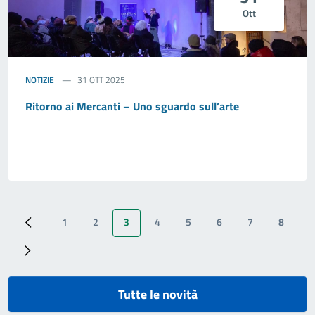
Ott
NOTIZIE
31 OTT 2025
Ritorno ai Mercanti – Uno sguardo sull’arte
1
2
3
4
5
6
7
8
‹ Previous
Page
Page
Pagina attuale
Page
Page
Page
Page
Page
Next ›
Tutte le novità